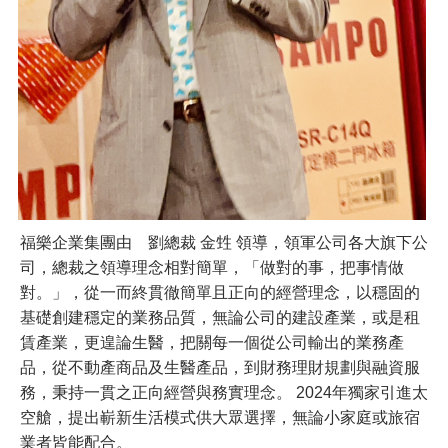
福樂企業集團由 劉總裁 金甡 領導，領軍公司各大旗下公
司，總裁之領導理念相對簡單，「做對的事，把事情做
對。」，從一而終貫徹簡單且正向的經營理念，以穩固的
基礎創建穩定的業務品質，無論公司的建設產業，或是租
賃產業，更遑論生醫，把關每一個從公司輸出的業務產
品，從不動產商品及生醫產品，到財務理財規劃與融資服
務，秉持一貫之正向經營與務實理念。 2024年獨家引進太
空艙，提出嶄新生活模式供大眾選擇，無論小家庭或旅宿
業者皆能配合。